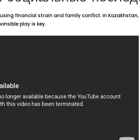
using financial strain and family conflict. In Kazakhsta
onsible play is key.