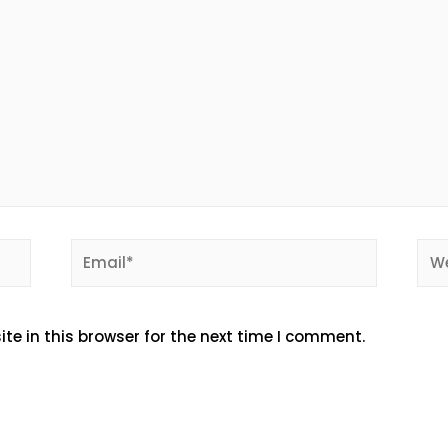
Email*
Web
e in this browser for the next time I comment.