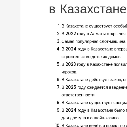
в Казахстане
В Казахстане существует особый
В 2022 году в Алматы открылся п
Самая популярная слот‑машина в
В 2024 году в Казахстане вперв
строительство детских домов.
В 2023 году в Казахстане появи
игроков.
В Казахстане действует закон, 
В 2025 году ожидается введение
ответственности.
В Казахстане существует специа
В 2024 году в Казахстане было
для доступа к онлайн‑казино.
В Казахстане ведётся проект по