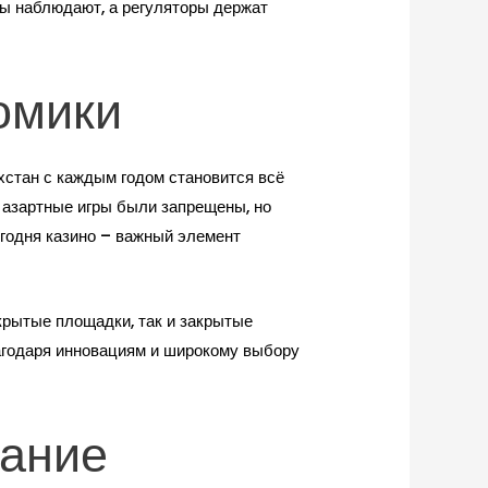
ры наблюдают, а регуляторы держат
омики
ахстан с каждым годом становится всё
а азартные игры были запрещены, но
годня казино – важный элемент
крытые площадки, так и закрытые
агодаря инновациям и широкому выбору
вание