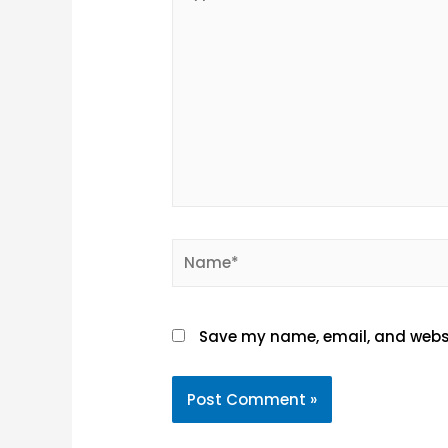
here..
Name*
Save my name, email, and websit