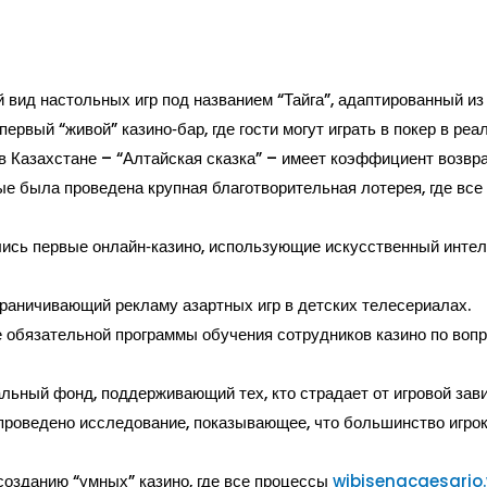
 вид настольных игр под названием “Тайга”, адаптированный из
ервый “живой” казино‑бар, где гости могут играть в покер в реа
 Казахстане – “Алтайская сказка” – имеет коэффициент возвр
ые была проведена крупная благотворительная лотерея, где все
лись первые онлайн‑казино, использующие искусственный инте
ограничивающий рекламу азартных игр в детских телесериалах.
 обязательной программы обучения сотрудников казино по вопр
льный фонд, поддерживающий тех, кто страдает от игровой зав
 проведено исследование, показывающее, что большинство игро
 созданию “умных” казино, где все процессы
wibisenacaesario