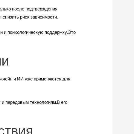
только после подтверждения
ы снизить риск зависимости.
ии и психологическую поддержку.Это
ии
локчейн и ИИ уже применяются для
 и передовым технологиям.В его
ствия