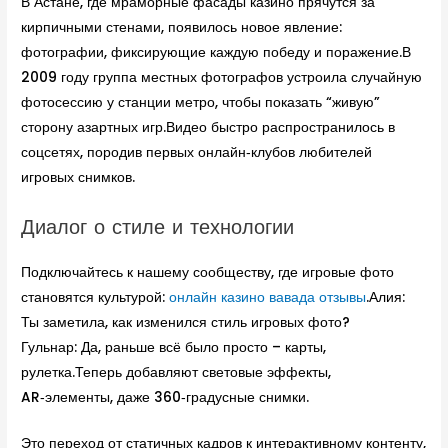
В Астане, где мраморные фасады казино прячутся за
кирпичными стенами, появилось новое явление:
фотографии, фиксирующие каждую победу и поражение.В
2009 году группа местных фотографов устроила случайную
фотосессию у станции метро, чтобы показать “живую”
сторону азартных игр.Видео быстро распространилось в
соцсетях, породив первых онлайн‑клубов любителей
игровых снимков.
Диалог о стиле и технологии
Подключайтесь к нашему сообществу, где игровые фото
становятся культурой:
онлайн казино вавада отзывы
.Алия:
Ты заметила, как изменился стиль игровых фото?
Гульнар: Да, раньше всё было просто – карты,
рулетка.Теперь добавляют световые эффекты,
AR‑элементы, даже 360‑градусные снимки.
Это переход от статичных кадров к интерактивному контенту,