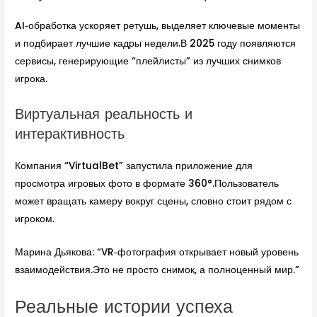
AI‑обработка ускоряет ретушь, выделяет ключевые моменты
и подбирает лучшие кадры недели.В 2025 году появляются
сервисы, генерирующие “плейлисты” из лучших снимков
игрока.
Виртуальная реальность и
интерактивность
Компания “VirtualBet” запустила приложение для
просмотра игровых фото в формате 360°.Пользователь
может вращать камеру вокруг сцены, словно стоит рядом с
игроком.
Марина Дьякова: “VR‑фотография открывает новый уровень
взаимодействия.Это не просто снимок, а полноценный мир.”
Реальные истории успеха