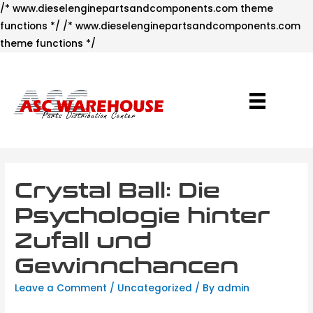
/* www.dieselenginepartsandcomponents.com theme
functions */ /* www.dieselenginepartsandcomponents.com
Skip
theme functions */
to
content
Crystal Ball: Die
Psychologie hinter
Zufall und
Gewinnchancen
Leave a Comment
/
Uncategorized
/ By
admin